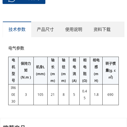
技术参数
产品尺寸
使用说明
资料下载
电气参数
电
轴
轴
相
相
相电
保持力
转子惯
机
机身L
长
径
电
电
感
矩
量(g. c
型
(mm)
(m
(m
流
阻
(m
(N.m )
㎡)
号
m)
m)
(A)
(Ω)
H)
IR6
0.4
0E
3
105
21
8
5
1.8
690
5
30