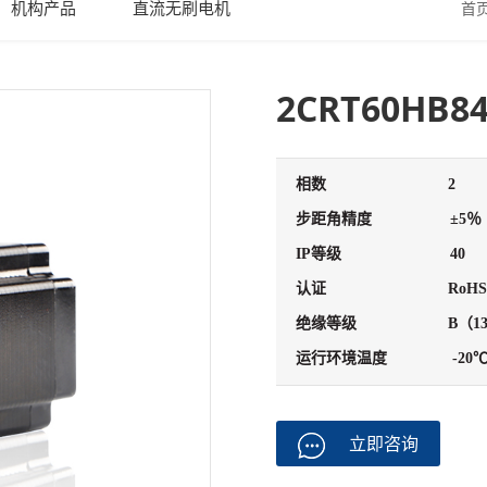
机构产品
直流无刷电机
首
2CRT60HB84
相数
2
步距角精度
±5％
IP等级
40
认证
RoHS
绝缘等级
B（1
运行环境温度
-20
立即咨询