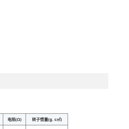
电阻(Ω)
转子惯量(g. c㎡)