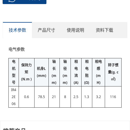
技术参数
产品尺寸
使用说明
资料下载
电气参数
电
轴
轴
相
相
相电
保持力
转子惯
机
机身L
长
径
电
电
感
矩
量(g. c
型
(mm)
(m
(m
流
阻
(m
(N.m )
㎡)
号
m)
m)
(A)
(Ω)
H)
IR4
2E
0.6
78.5
21
8
2.5
1.3
3.2
116
06