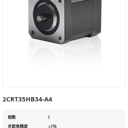
2CRT35HB34-A4
相数
2
步距角精度
±5％