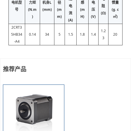
电机型
力矩
机身L
径
感
电
惯量
电
阻
号
(N.m
(mm)
(m
(m
压
(g. c
流
(Ω)
)
m)
H)
(V)
㎡)
(A)
2CRT3
1.2
5HB34
0.14
34
5
1.5
1.8
1.4
20
3
-A4
推荐产品