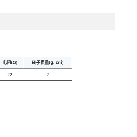
电阻(Ω)
转子惯量(g. c㎡)
22
2