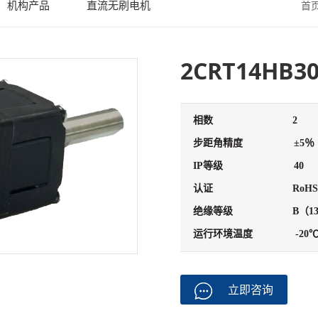
机构产品
直流无刷电机
首
2CRT14HB30
相数
2
步距角精度
±5％
IP等级
40
认证
RoHS
绝缘等级
B（1
运行环境温度
-20
立即咨询